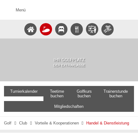
Menü
IHR GOLFPLATZ
DER EXTRAKLASSE
Turnierkalender
Teetime
Golfkurs
Trainerstunde
buchen
buchen
buchen
Mitgliedschaften
Golf
Club
Vorteile & Kooperationen
Handel & Dienstleistung


