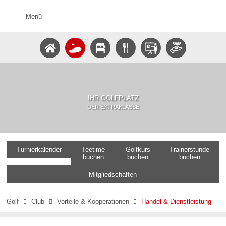
Menü
IHR GOLFPLATZ
DER EXTRAKLASSE
Turnierkalender
Teetime
Golfkurs
Trainerstunde
buchen
buchen
buchen
Mitgliedschaften
Golf
Club
Vorteile & Kooperationen
Handel & Dienstleistung


