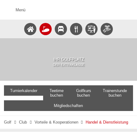
Menü
IHR GOLFPLATZ
DER EXTRAKLASSE
Turnierkalender
Teetime
Golfkurs
Trainerstunde
buchen
buchen
buchen
Mitgliedschaften
Golf
Club
Vorteile & Kooperationen
Handel & Dienstleistung


