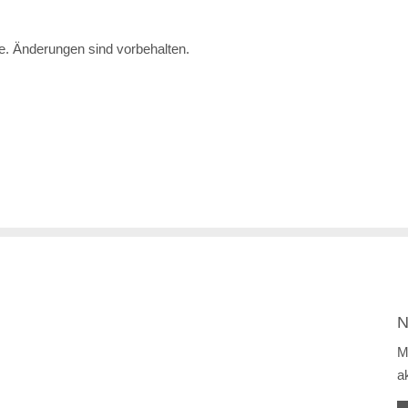
te. Änderungen sind vorbehalten.
N
M
a