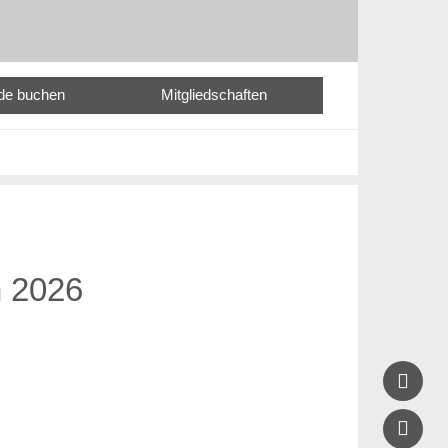
nde buchen
Mitgliedschaften
n 2026

