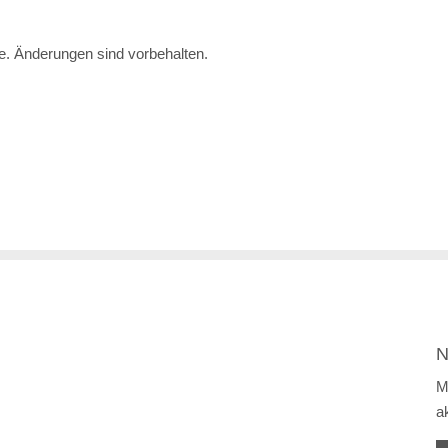
te. Änderungen sind vorbehalten.
N
M
a