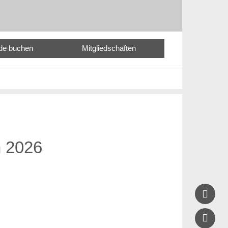
nde buchen
Mitgliedschaften
n 2026

