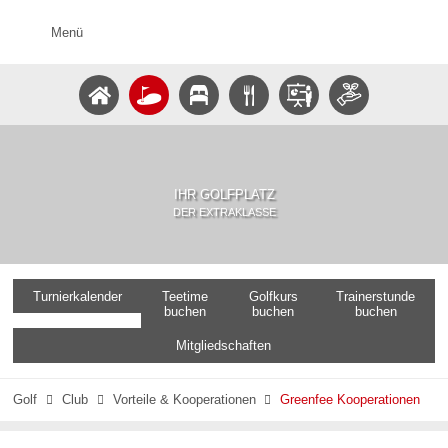
Menü
IHR GOLFPLATZ
DER EXTRAKLASSE
Turnierkalender
Teetime
Golfkurs
Trainerstunde
buchen
buchen
buchen
Mitgliedschaften
Golf
Club
Vorteile & Kooperationen
Greenfee Kooperationen


