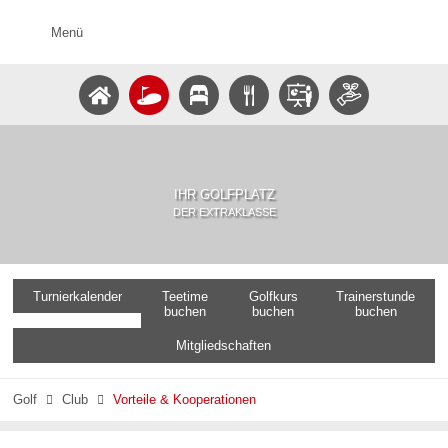
Menü
IHR GOLFPLATZ
DER EXTRAKLASSE
Turnierkalender
Teetime
Golfkurs
Trainerstunde
buchen
buchen
buchen
Mitgliedschaften
Golf
Club
Vorteile & Kooperationen

