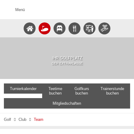
Menü
IHR GOLFPLATZ
DER EXTRAKLASSE
Turnierkalender
Teetime
Golfkurs
Trainerstunde
buchen
buchen
buchen
Mitgliedschaften
Golf
Club
Team

