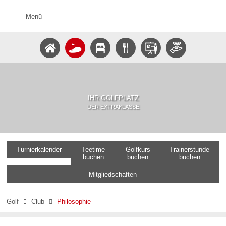
Menü
IHR GOLFPLATZ
DER EXTRAKLASSE
Turnierkalender
Teetime
Golfkurs
Trainerstunde
buchen
buchen
buchen
Mitgliedschaften
Golf
Club
Philosophie

