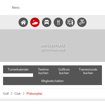
Menü
IHR GOLFPLATZ
DER EXTRAKLASSE
Turnierkalender
Teetime
Golfkurs
Trainerstunde
buchen
buchen
buchen
Mitgliedschaften
Golf
Club
Philosophie

