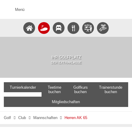
Menü
IHR GOLFPLATZ
DER EXTRAKLASSE
Turnierkalender
Teetime
Golfkurs
Trainerstunde
buchen
buchen
buchen
Mitgliedschaften
Golf
Club
Mannschaften
Herren AK 65


