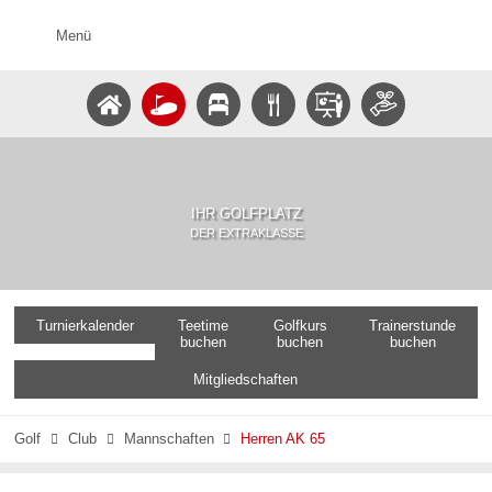
Menü
IHR GOLFPLATZ
DER EXTRAKLASSE
Turnierkalender
Teetime
Golfkurs
Trainerstunde
buchen
buchen
buchen
Mitgliedschaften
Golf
Club
Mannschaften
Herren AK 65


