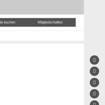
nde buchen
Mitgliedschaften




