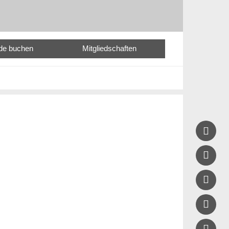
nde buchen
Mitgliedschaften




