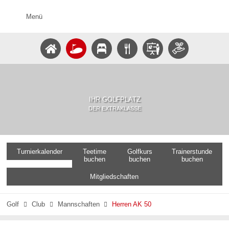
Menü
IHR GOLFPLATZ
DER EXTRAKLASSE
Turnierkalender
Teetime
Golfkurs
Trainerstunde
buchen
buchen
buchen
Mitgliedschaften
Golf
Club
Mannschaften
Herren AK 50


