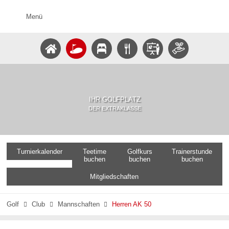
Menü
IHR GOLFPLATZ
DER EXTRAKLASSE
Turnierkalender
Teetime
Golfkurs
Trainerstunde
buchen
buchen
buchen
Mitgliedschaften
Golf
Club
Mannschaften
Herren AK 50


