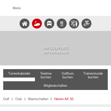
Menü
IHR GOLFPLATZ
DER EXTRAKLASSE
Turnierkalender
Teetime
Golfkurs
Trainerstunde
buchen
buchen
buchen
Mitgliedschaften
Golf
Club
Mannschaften
Herren AK 50


