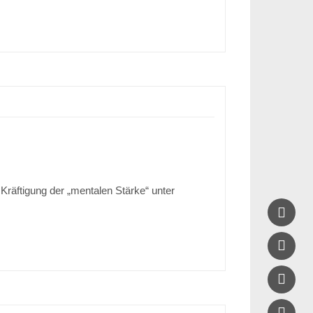
räftigung der „mentalen Stärke“ unter



