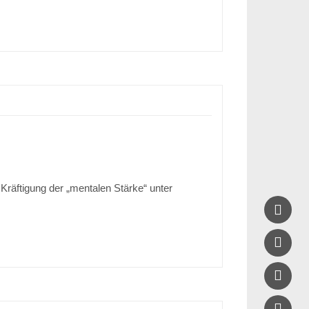
räftigung der „mentalen Stärke“ unter



