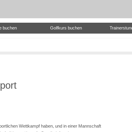
e buchen
Golfkurs buchen
Trainerstu
port
portlichen Wettkampf haben, und in einer Mannschaft