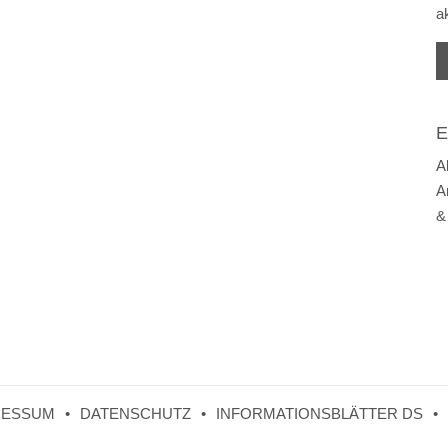
a
E
A
A
&
RESSUM
DATENSCHUTZ
INFORMATIONSBLÄTTER DS