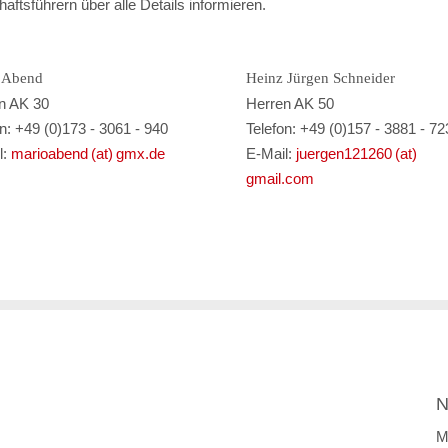
ftsführern über alle Details informieren.
 Abend
Heinz Jürgen Schneider
n AK 30
Herren AK 50
on: +49 (0)173 - 3061 - 940
Telefon: +49 (0)157 - 3881 - 7
l:
marioabend (at) gmx.de
E-Mail:
juergen121260 (at)
gmail.com
N
M