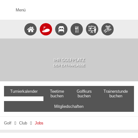
Menü
IHR GOLFPLATZ
DER EXTRAKLASSE
Turnierkalender
Teetime
Golfkurs
Trainerstunde
buchen
buchen
buchen
Mitgliedschaften
Golf
Club
Jobs

