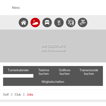
Menü
IHR GOLFPLATZ
DER EXTRAKLASSE
Turnierkalender
Teetime
Golfkurs
Trainerstunde
buchen
buchen
buchen
Mitgliedschaften
Golf
Club
Jobs

