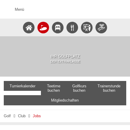
Menü
IHR GOLFPLATZ
DER EXTRAKLASSE
Turnierkalender
Teetime
Golfkurs
Trainerstunde
buchen
buchen
buchen
Mitgliedschaften
Golf
Club
Jobs

