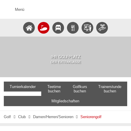
Menü
IHR GOLFPLATZ
DER EXTRAKLASSE
Turnierkalender
Teetime
Golfkurs
Trainerstunde
buchen
buchen
buchen
Mitgliedschaften
Golf
Club
Damen/Herren/Senioren
Seniorengolf


