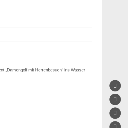
Event „Damengolf mit Herrenbesuch“ ins Wasser



