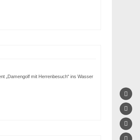
Event „Damengolf mit Herrenbesuch“ ins Wasser



