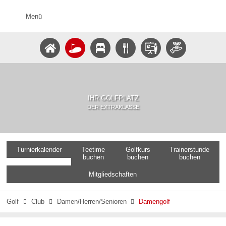
Menü
IHR GOLFPLATZ
DER EXTRAKLASSE
Turnierkalender
Teetime
Golfkurs
Trainerstunde
buchen
buchen
buchen
Mitgliedschaften
Golf
Club
Damen/Herren/Senioren
Damengolf


