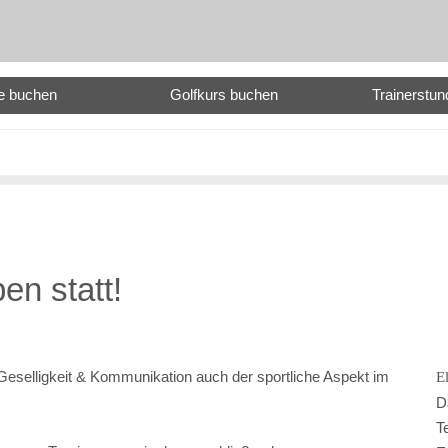
e buchen
Golfkurs buchen
Trainerstu
en statt!
eselligkeit & Kommunikation auch der sportliche Aspekt im
E
D
T