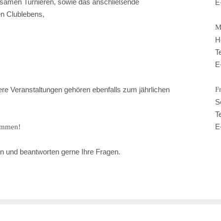
ksamen Turnieren, sowie das anschließende
E
en Clublebens,
M
H
T
E
ere Veranstaltungen gehören ebenfalls zum jährlichen
F
S
T
E
kommen!
n und beantworten gerne Ihre Fragen.