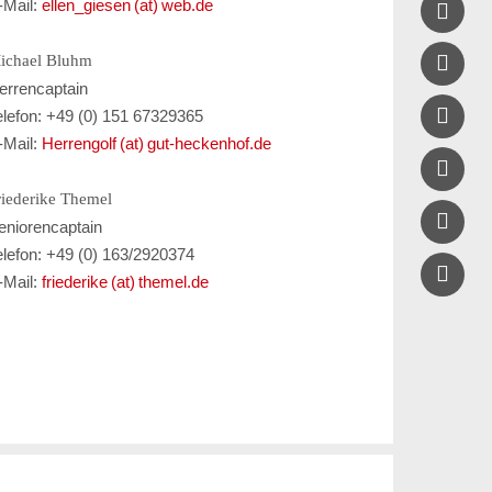
-Mail:
ellen_giesen (at) web.de


ichael Bluhm
errencaptain

elefon: +49 (0) 151 67329365
-Mail:
Herrengolf (at) gut-heckenhof.de

riederike Themel

eniorencaptain
elefon: +49 (0) 163/2920374
-Mail:
friederike (at) themel.de