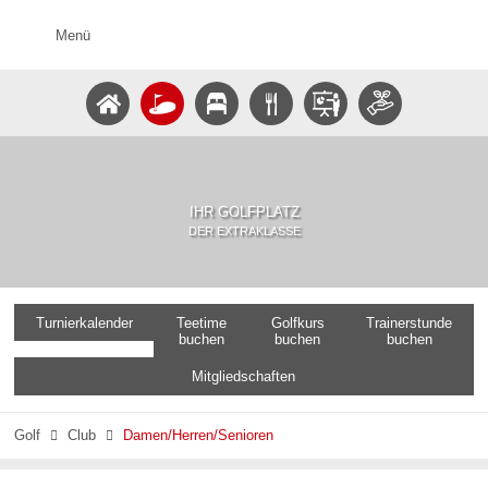
Menü
IHR GOLFPLATZ
DER EXTRAKLASSE
Turnierkalender
Teetime
Golfkurs
Trainerstunde
buchen
buchen
buchen
Mitgliedschaften
Golf
Club
Damen/Herren/Senioren

