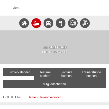
Menü
IHR GOLFPLATZ
DER EXTRAKLASSE
Turnierkalender
Teetime
Golfkurs
Trainerstunde
buchen
buchen
buchen
Mitgliedschaften
Golf
Club
Damen/Herren/Senioren

