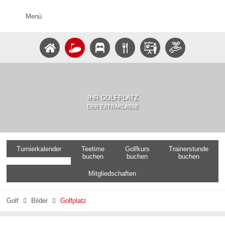
Menü
IHR GOLFPLATZ
DER EXTRAKLASSE
Turnierkalender
Teetime
Golfkurs
Trainerstunde
buchen
buchen
buchen
Mitgliedschaften
Golf
Bilder
Golfplatz

