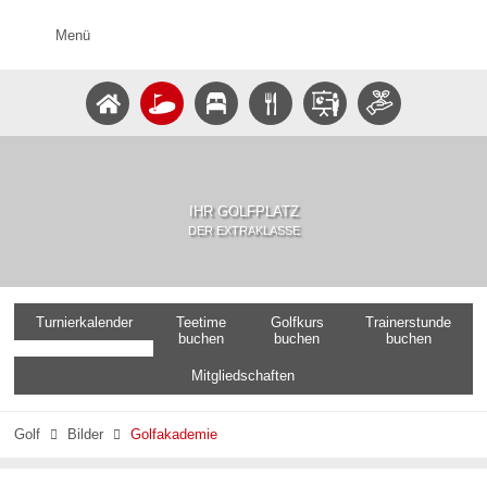
Menü
IHR GOLFPLATZ
DER EXTRAKLASSE
Turnierkalender
Teetime
Golfkurs
Trainerstunde
buchen
buchen
buchen
Mitgliedschaften
Golf
Bilder
Golfakademie

