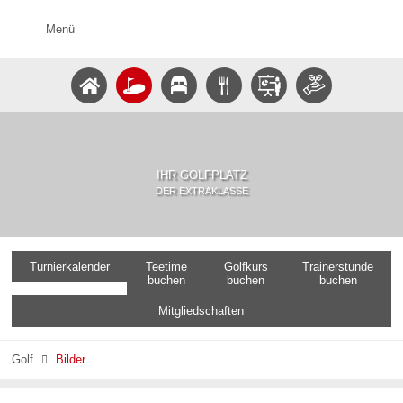
Menü
IHR GOLFPLATZ
DER EXTRAKLASSE
Turnierkalender
Teetime
Golfkurs
Trainerstunde
buchen
buchen
buchen
Mitgliedschaften
Golf
Bilder
