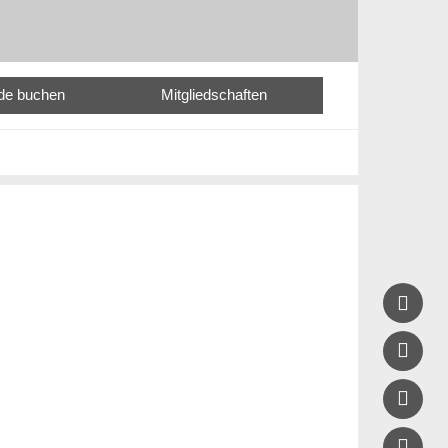
nde buchen
Mitgliedschaften



