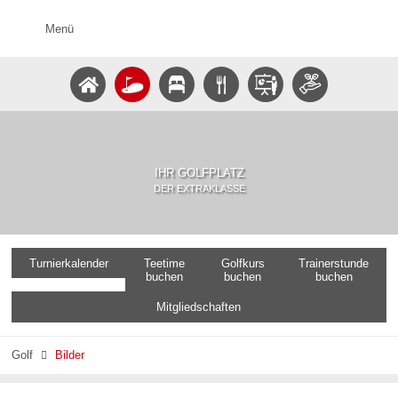
Menü
IHR GOLFPLATZ
DER EXTRAKLASSE
Turnierkalender
Teetime
Golfkurs
Trainerstunde
buchen
buchen
buchen
Mitgliedschaften
Golf
Bilder
