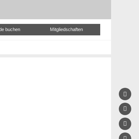
nde buchen
Mitgliedschaften



