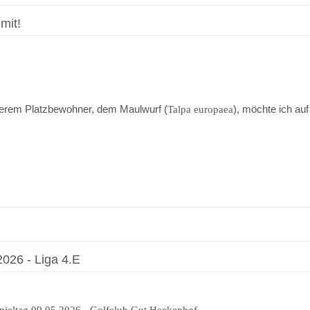
mit!
erem Platzbewohner, dem Maulwurf (
), möchte ich auf
Talpa europaea
026 - Liga 4.E
ieltag 09.05.2026 - Golfclub Gut Heckenhof