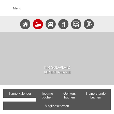
Menü
IHR GOLFPLATZ
DER EXTRAKLASSE
Turnierkalender
Teetime
Golfkurs
Trainerstunde
buchen
buchen
buchen
Mitgliedschaften