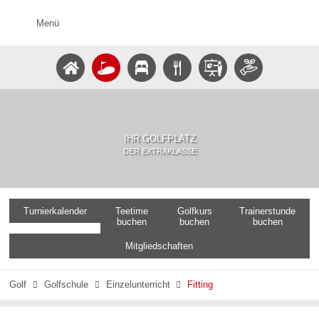
Menü
IHR GOLFPLATZ
DER EXTRAKLASSE
Turnierkalender
Teetime
Golfkurs
Trainerstunde
buchen
buchen
buchen
Mitgliedschaften
Golf
Golfschule
Einzelunterricht
Fitting


