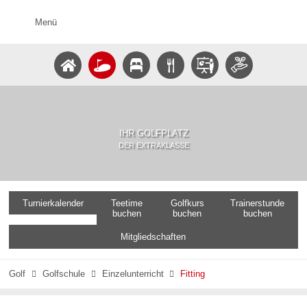
Menü
IHR GOLFPLATZ
DER EXTRAKLASSE
Turnierkalender
Teetime
Golfkurs
Trainerstunde
buchen
buchen
buchen
Mitgliedschaften
Golf
Golfschule
Einzelunterricht
Fitting


