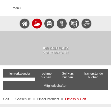
Menü
IHR GOLFPLATZ
DER EXTRAKLASSE
Turnierkalender
Teetime
Golfkurs
Trainerstunde
buchen
buchen
buchen
Mitgliedschaften
Golf
Golfschule
Einzelunterricht
Fitness & Golf


