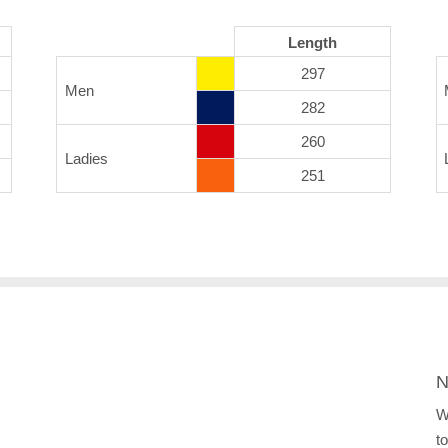
Length
297
Men
282
260
Ladies
251
N
W
t