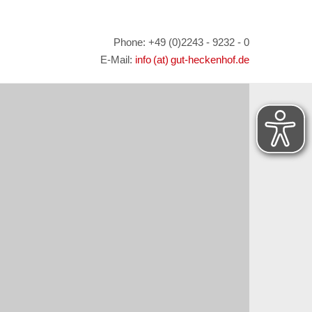
Phone: +49 (0)2243 - 9232 - 0
E-Mail:
info (at) gut-heckenhof.de