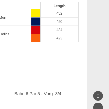
Length
492
Men
450
434
Ladies
423
Bahn 6 Par 5 - Vorg. 3/4

