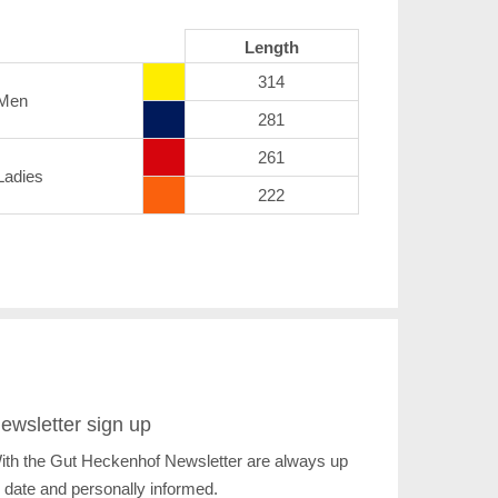
Length
314
Men
281
261
Ladies
222
ewsletter sign up
ith the Gut Heckenhof Newsletter are always up
o date and personally informed.