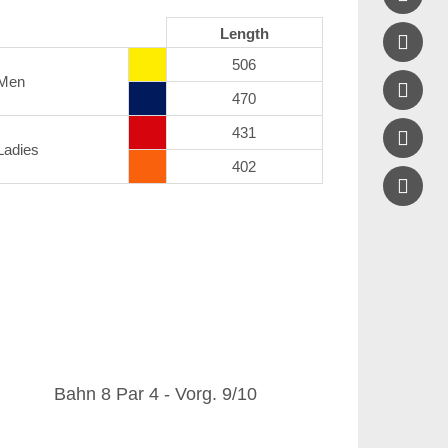
Length

506
Men

470
431

Ladies
402
Bahn 8 Par 4 - Vorg. 9/10