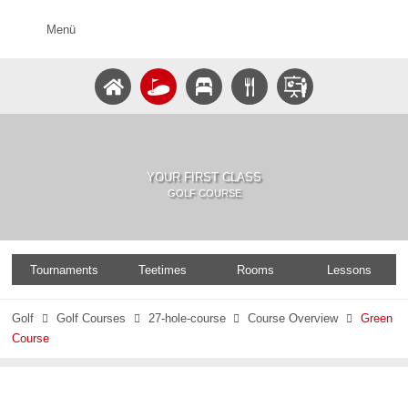
Menü
YOUR FIRST CLASS
GOLF COURSE
Tournaments
Teetimes
Rooms
Lessons
Golf
Golf Courses
27-hole-course
Course Overview
Green




Course