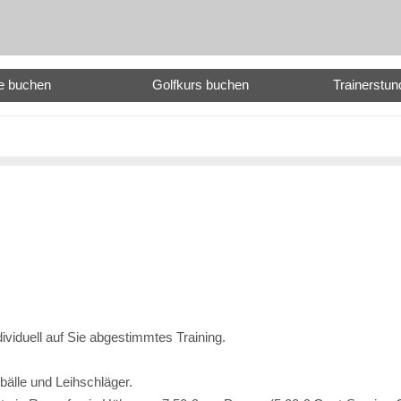
e buchen
Golfkurs buchen
Trainerstu
dividuell auf Sie abgestimmtes Training.
bälle und Leihschläger.