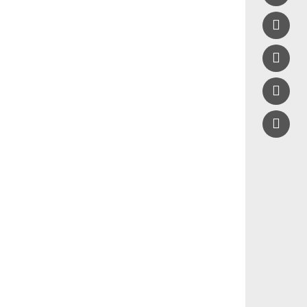


