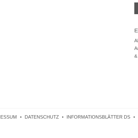
E
A
A
&
RESSUM
DATENSCHUTZ
INFORMATIONSBLÄTTER DS