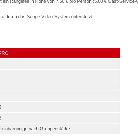
ht ein Rangefee in Höhe von 7,50 € pro Person (5,00 € Gast-Service-C
ird durch das Scope-Video-System unterstützt.
PRO
€
€
reinbarung, je nach Gruppenstärke