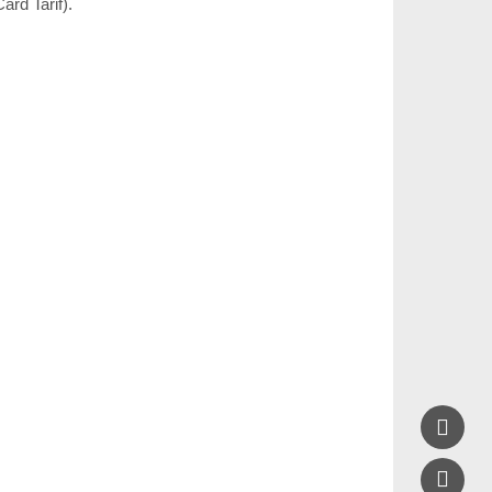
ard Tarif).

