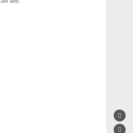
ard Tarif).

