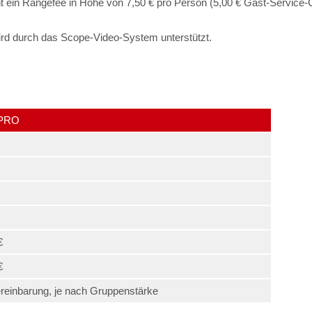
ht ein Rangefee in Höhe von 7,50 € pro Person (5,00 € Gast-Service-C
ird durch das Scope-Video-System unterstützt.
PRO
€
€
reinbarung, je nach Gruppenstärke