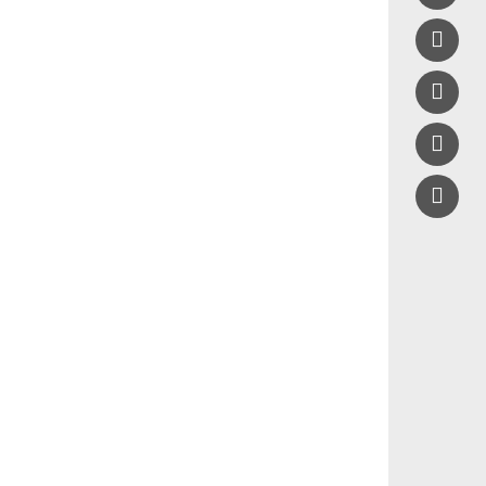


