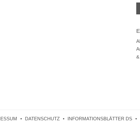
E
A
A
&
RESSUM
DATENSCHUTZ
INFORMATIONSBLÄTTER DS