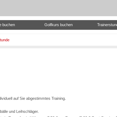
e buchen
Golfkurs buchen
Trainerstu
stunde
dividuell auf Sie abgestimmtes Training.
bälle und Leihschläger.