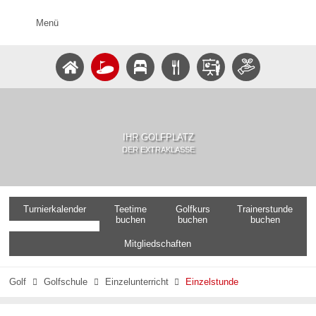
Menü
IHR GOLFPLATZ
DER EXTRAKLASSE
Turnierkalender
Teetime
Golfkurs
Trainerstunde
buchen
buchen
buchen
Mitgliedschaften
Golf
Golfschule
Einzelunterricht
Einzelstunde


