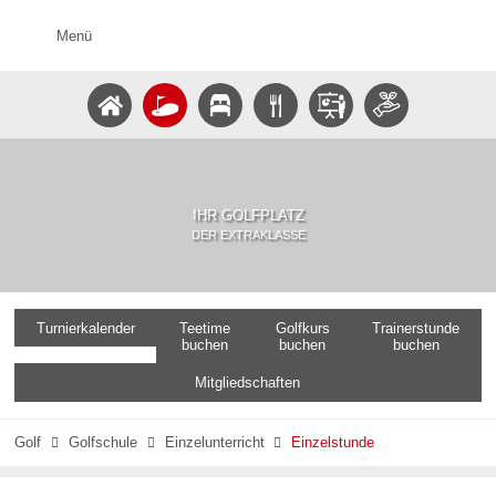
Menü
IHR GOLFPLATZ
DER EXTRAKLASSE
Turnierkalender
Teetime
Golfkurs
Trainerstunde
buchen
buchen
buchen
Mitgliedschaften
Golf
Golfschule
Einzelunterricht
Einzelstunde


