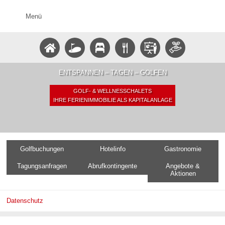
Menü
ENTSPANNEN – TAGEN – GOLFEN
GOLF- & WELLNESSCHALETS
IHRE FERIENIMMOBILIE ALS KAPITALANLAGE
Golfbuchungen
Hotelinfo
Gastronomie
Tagungsanfragen
Abrufkontingente
Angebote &
Aktionen
Datenschutz