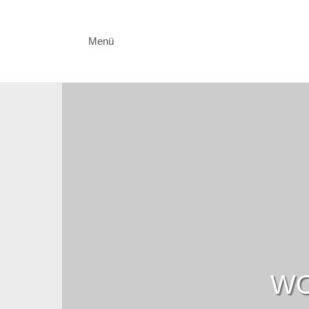
Menü
WO