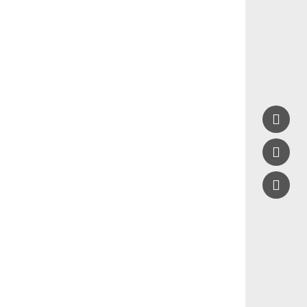


