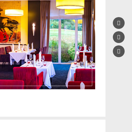


