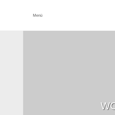
Menü
WO